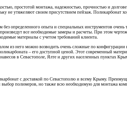
гкостью, простотой монтажа, надежностью, прочностью и долго
ьку не утяжеляют своим присутствием пейзаж. Поликарбонат хо
том без определенного опыта и специальных инструментов очен
роизведут все необходимые замеры и расчеты. При этом чертеж 
бходимые материалы с учетом требований клиента.
алом из него можно возводить очень сложные по конфигурации 
поликарбоната – его доступной ценой. Этот современный матери
навесов в Севастополе, Ялте и других населенных пунктах Кры
карбонат с доставкой по Севастополю и всему Крыму. Преимуще
ий выбор полимеров, но также всю необходимую для монтажа ко