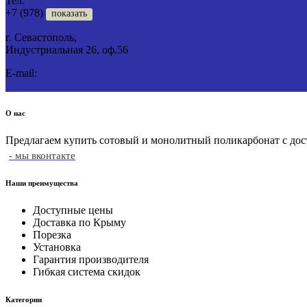
Тел:
+7 (978)
показать
г. Севастополь,
Индустриальная 26, оф.56
E-mail:
office_sevpolygal@mail.ru
О нас
Предлагаем купить сотовый и монолитный поликарбонат с до
- мы вконтакте
Наши преимущества
Доступные цены
Доставка по Крыму
Порезка
Установка
Гарантия производителя
Гибкая система скидок
Категории