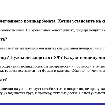
блегченного поликарбоната. Хотим установить на
особность ниже. На кровельных конструкциях, подвергающихся 
ата?
нее заметными полировкой или же специальной полировочной п
ицу? Нужна ли защита от УФ? Какую толщину лис
 сохранения поликарбонатом прозрачности и прочности в течен
ста, то здесь все зависит от формы и размера. Обычно применяе
ат?
анении на улице следует позаботиться о покрытии, не пропуска
ху укладывается груз, к примеру, тяжелые доски. Нельзя укрыв