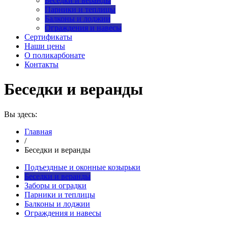
Беседки и веранды
Парники и теплицы
Балконы и лоджии
Ограждения и навесы
Сертификаты
Наши цены
О поликарбонате
Контакты
Беседки и веранды
Вы здесь:
Главная
/
Беседки и веранды
Подъездные и оконные козырьки
Беседки и веранды
Заборы и оградки
Парники и теплицы
Балконы и лоджии
Ограждения и навесы