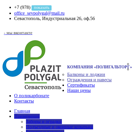
+7 (978)
показать
office_sevpolygal@mail.ru
Севастополь, Индустриальная 26, оф.56
- мы вконтакте
КОМПАНИЯ «ПОЛИГАЛЬТОРГ»
Балконы и лоджии
Ограждения и навесы
Сертификаты
Наши цены
О поликарбонате
Контакты
Главная
Применение
Заборы и оградки
Подъездные и оконные козырьки